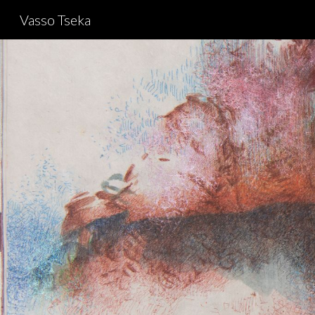
Vasso Tseka
Sk