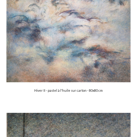
Hiver II
- paste
l à l'huile sur carton - 8
0x
8
0 cm