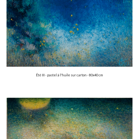
Été III - pastel à l'huile sur carton - 
8
0x
4
0 cm