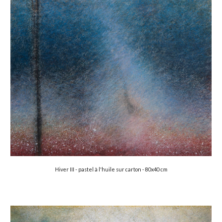
Hiver III - pastel à l'huile sur carton - 
80
x
40
 cm