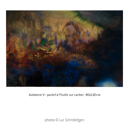
Automne 
V
 - pastel à l'huile sur carton - 
8
0x
12
0 cm
photos © Luc Schrobiltgen