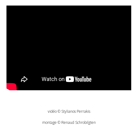
vidéo
©
Stylianos Perrakis
montage
© Renaud
Schrobilgten