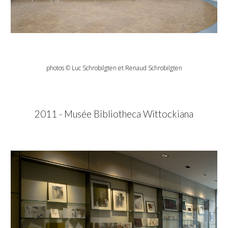
photos © Luc
Schrobilgten
et Renaud
Schrobilgten
201
1
-
Musée Bibliotheca Wittockiana